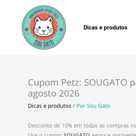
Ir
para
o
Dicas e produtos
conteúdo
Cupom Petz: SOUGATO p
agosto 2026
Dicas e produtos
/ Por
Sou Gato
Desconto de 10% em todas as compras na
Use o cupom
SOUGATO
agora e aproveite