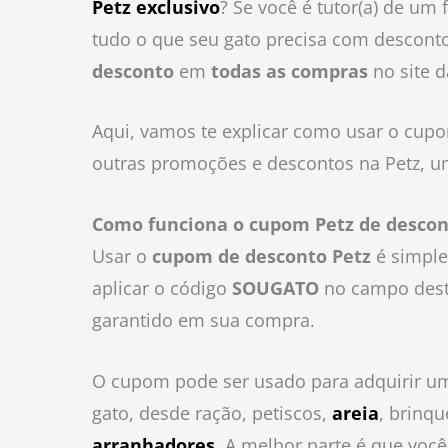
Petz
exclusivo
? Se você é tutor(a) de um 
tudo o que seu gato precisa com descon
desconto
em
todas as compras
no site d
Aqui, vamos te explicar como usar o cupo
outras promoções e descontos na Petz, um
Como funciona o cupom Petz de descon
Usar o
cupom de desconto Petz
é simples
aplicar o código
SOUGATO
no campo dest
garantido em sua compra.
O cupom pode ser usado para adquirir um
gato, desde ração, petiscos,
areia
, brinq
arranhadores
. A melhor parte é que vo