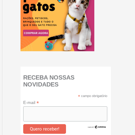
i
s
a
r
RECEBA NOSSAS
NOVIDADES
*
campo obrigatório
*
E-mail